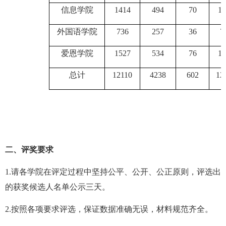
信息学院
1414
494
70
14
外国语学院
736
257
36
7
爱恩学院
1527
534
76
15
总计
12110
4238
602
12
二、评奖要求
1.
请各学院在评定过程中坚持公平、公开、公正原则，评选出
的获奖候选人名单公示三天。
2.
按照各项要求评选，保证数据准确无误，材料规范齐全。