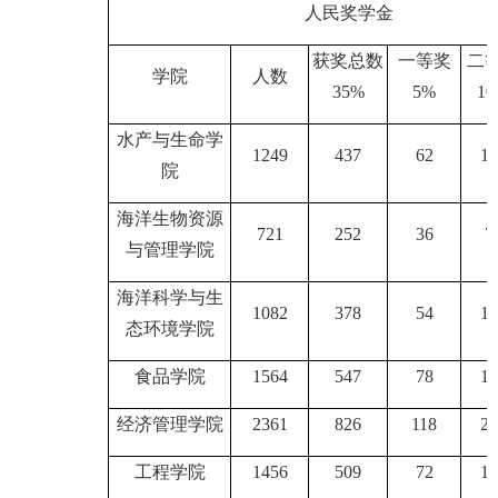
人民奖学金
获奖总数
一等奖
二
学院
人数
35%
5%
1
水产与生命学
1249
437
62
12
院
海洋生物资源
721
252
36
7
与管理学院
海洋科学与生
1082
378
54
10
态环境学院
食品学院
1564
547
78
15
经济管理学院
2361
826
118
23
工程学院
1456
509
72
14