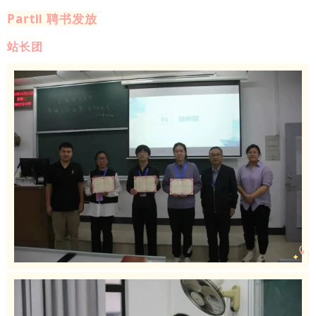
PartⅡ 聘书发放
站长团