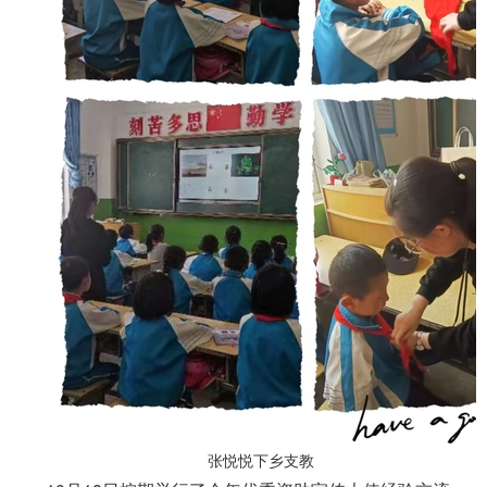
张悦悦下乡支教