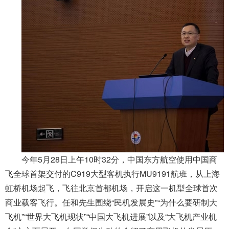
今年5月28日上午10时32分，中国东方航空使用中国商
飞全球首架交付的C919大型客机执行MU9191航班，从上海
虹桥机场起飞，飞往北京首都机场，开启这一机型全球首次
商业载客飞行。任和先生围绕“民机发展史”“为什么要研制大
飞机”“世界大飞机现状”“中国大飞机进展”以及“大飞机产业机