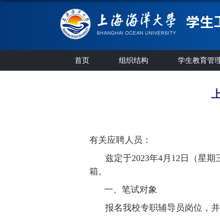
首页
组织结构
学生教育管
有关应聘人员：
兹定于
202
3
年
4
月
12
日（星期
箱。
一、笔试对象
报名我校专职辅导员岗位，并