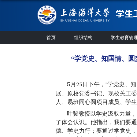
首页
组织结构
学生教育管
“学党史、知国情、圆
5
月
日下午
，
“
学党史、知
25
展
。
原校党委书记、现
校关工委
人、
易班同心圆项目成员、学生
叶骏教授以学史汲取力量，
了体会认识。他指出，我们要通
德、学史力行；要通过学党史，