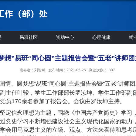
理
易班社区
资助中心
心理健康
就
梦想”易班“同心圆”主题报告会暨“五老”讲师
发布者：刘智斌
发布时间：2021-05-25
浏览次数：
807
国情、圆梦想
”
易班
“同心圆”主题报告会暨“五老”讲师
副主任叶骏
，
学生工作部部长罗汝坤、学生工作部副
党员
170
余名
参加了
报告
会。会议由
罗汝坤
主持。
坚定信念理想为主题，
围绕《中国共产党简史》学习
过党史学习不断增强建设社会主义现代化国家的动力
学会用马克思主义的立场、观点、方法来看待和思考