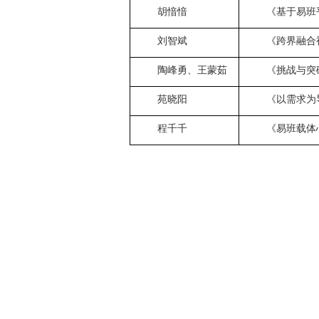
胡愔愔
《基于易班
刘智斌
《跨界融合
陶峰勇、王蒙茹
《挑战与突
苑晓阳
《以需求为
程千千
《易班载体