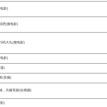
电影)
试吧(微电影)
扫码大礼(微电影)
电影)
漫)
(音频)
域，共建美丽(短视频)
影)