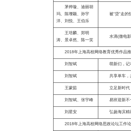
茅烨璇、迪丽胡
玛、陈瓅颖、孙宇
被“贷”走的
洋、刘悦、王伯乐
王培麟、郑明
水滴(微电影
涛、景卓然、陈一笑
2018年上海高校网络教育优秀作品
刘智斌
萌新们，记
刘智斌
共享单车，共
王蒙茹
立足新时代
刘智斌、张宇峰
易班迎新不
刘星安
弘扬海滨精
2018年上海高校网络思政论坛工作