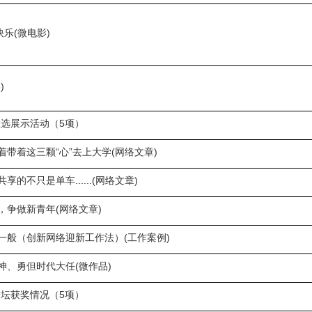
快乐(微电影)
)
推选展示活动（5项）
着带着这三颗“心”去上大学(网络文章)
享的不只是单车......(网络文章)
，争做新青年(网络文章)
一般（创新网络迎新工作法）(工作案例)
神、勇但时代大任(微作品)
论坛获奖情况（5项）