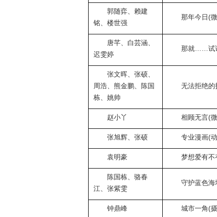
郭随弈、赖建
那年今日(微
铭、楼世强
唐芊、白芸涵、
那就……试
迟雯婷
张文晖、张硕、
周浩、熊金鹏、陈国
无法拒绝的
栋、姚帅
赵小丫
相顾无言(微
张旭辉、张硕
专业漫画(动
袁明豪
梦想爱有不有
陈国栋、骆春
守护蓝色海
江、张紫雯
钟鼎峰
城市一角(摄