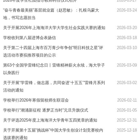
2026年度学生社团指导教师聘任仪式召开
2026-03-27
“奋斗青春最美丽”基层就业篇（赵思敏）：扎根乌蒙大
2026-03-24
地，书写志愿担当
关于开展2026年上海海洋大学大学生社会实践大赛的通知
2026-03-20
学校收到第八届进博会表扬信
2026-03-18
关于第二十四届上海市百万青少年争创“明日科技之星”评
2026-03-10
选活动市赛拟推荐项目的公示
第63个全国学雷锋纪念日丨雷锋精神薪火永续，海大学子
2026-03-09
以身践行
关于开展“学雷锋，做志愿，共同奋进‘十五五’”雷锋月系列
2026-03-02
活动的通知
学校举行2026年寒假留校师生联谊会
2026-02-11
学校举行“潮涌新征程 逐梦正当时”元旦升旗仪式
2026-01-05
关于评选2025年度上海海洋大学青年五四奖章的通知
2025-12-31
关于开展第十五届“挑战杯”中国大学生创业计划竞赛校内
2025-12-18
选拔赛的通知